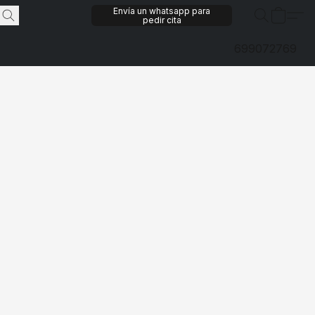
Envía un whatsapp para
pedir cita
699072769