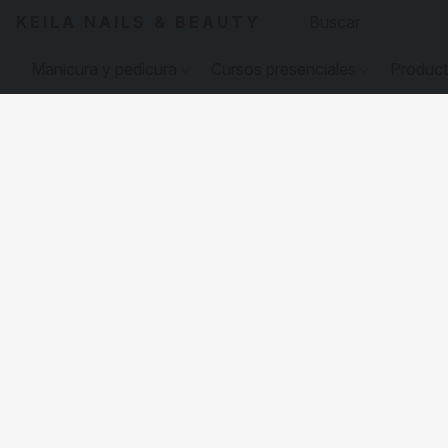
KEILA NAILS & BEAUTY
Manicura y pedicura
Cursos presenciales
Produc